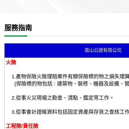
服務指南
南山公證有限公司
火險
1.產物保險火險理賠案件有關保險標的物之損失理
(保險標的物包括
建築物、裝修、機器及設備、營
：
2.從事火災現場之勘查、清點、鑑定等工作。
3.從事會計證帳資料包括固定資產與存貨之查核工
工程險/責任險