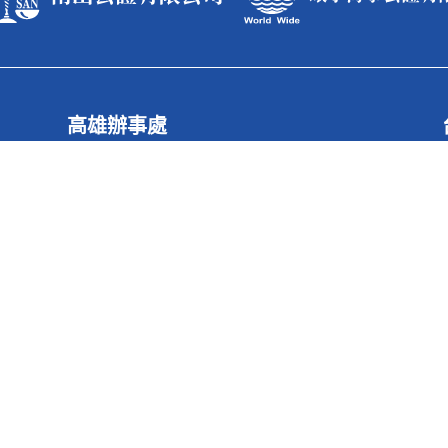
高雄辦事處
據點電話
886-7-550-2345
據點傳真
886-7-550-5366
據點地址
高雄市鼓山區明誠三路685號17樓
yright © 2026 南山公證．環宇海事公證 All Rights Reserved. Design by web-m